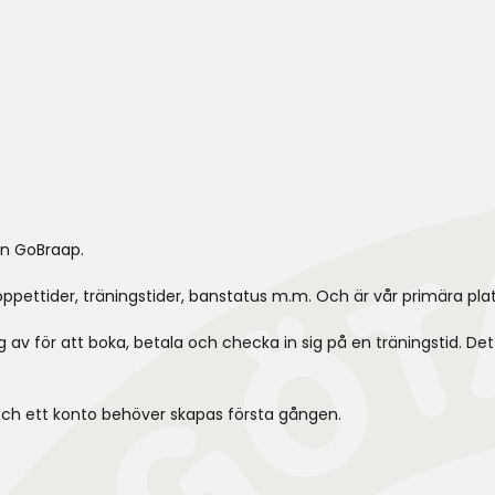
BLI
O
TRIAL & EXE
EMX-SKOLA
MEDLEMMAR
ME
n GoBraap.
ppettider, träningstider, banstatus m.m. Och är vår primära pla
av för att boka, betala och checka in sig på en träningstid. De
och ett konto behöver skapas första gången.