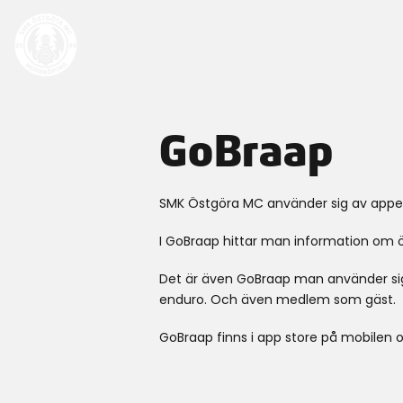
SENASTE NYTT
MX
ENDUR
GoBraap
SMK Östgöra MC använder sig av appe
I GoBraap hittar man information om ö
Det är även GoBraap man använder sig 
enduro. Och även medlem som gäst.
GoBraap finns i app store på mobilen 