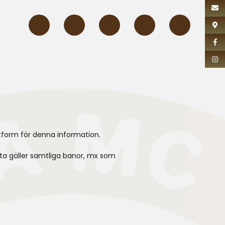
DLEM
tform för denna information.
tta gäller samtliga banor, mx som