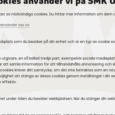
ookies använder vi på SMK 
st av nödvändiga cookies. Du hittar mer information om dem o
vi använder oss av
ebbplats som du besöker på din enhet och är en typ av cookie 
 utgivare, en så kallad tredje part, exempelvis sociala mediepl
 att samla information för att tillhandahålla annonsering och sk
v cookies kräver ditt samtycke, om det inte betraktas som en nö
öjlighet att stänga av dessa cookies genom inställningar i din w
effektiv.
 enhet under tiden du besöker webbplatsen. När du stänger din we