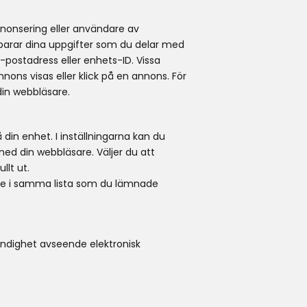
nonsering eller användare av
sparar dina uppgifter som du delar med
postadress eller enhets-ID. Vissa
ons visas eller klick på en annons. För
din webbläsare.
 din enhet. I inställningarna kan du
ned din webbläsare. Väljer du att
llt ut.
cke i samma lista som du lämnade
yndighet avseende elektronisk