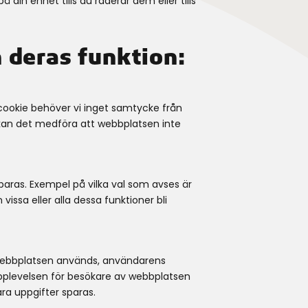
din enhet tills du raderar dem eller tills
n deras funktion:
cookie behöver vi inget samtycke från
 kan det medföra att webbplatsen inte
paras. Exempel på vilka val som avses är
vissa eller alla dessa funktioner bli
r webbplatsen används, användarens
upplevelsen för besökare av webbplatsen
ara uppgifter sparas.