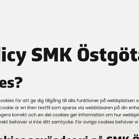
BLI
O
TRIAL & EXE
EMX-SKOLA
MEDLEMMAR
ME
licy SMK Östgö
ies?
ies för att ge dig tillgång till alla funktioner på webbplatsen 
okie är en liten textfil som sparas via webbläsaren på din enhet.
ngera korrekt och en del cookies ger information om hur webbpl
ekt behöver vi inte ditt samtycke. För övriga cookies behöver vi 