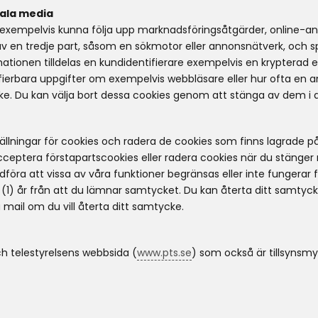
iala media
exempelvis kunna följa upp marknadsföringsåtgärder, online-an
 av en tredje part, såsom en sökmotor eller annonsnätverk, och 
onen tilldelas en kundidentifierare exempelvis en krypterad e-
fierbara uppgifter om exempelvis webbläsare eller hur ofta en ann
e. Du kan välja bort dessa cookies genom att stänga av dem i 
tällningar för cookies och radera de cookies som finns lagrade på
ceptera förstapartscookies eller radera cookies när du stänger 
föra att vissa av våra funktioner begränsas eller inte fungerar fu
 (1) år från att du lämnar samtycket. Du kan återta ditt samty
mail om du vill återta ditt samtycke.
h telestyrelsens webbsida (
www.pts.se
) som också är tillsynsm