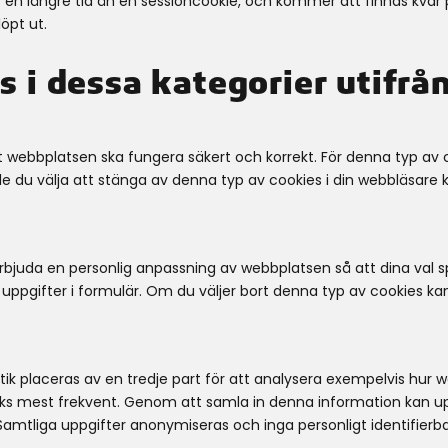
n längre tid än en sessioncookie, och kommer att finnas kvar på 
öpt ut.
es i dessa kategorier utifrå
t webbplatsen ska fungera säkert och korrekt. För denna typ av 
e du välja att stänga av denna typ av cookies i din webbläsare
 erbjuda en personlig anpassning av webbplatsen så att dina val s
er uppgifter i formulär. Om du väljer bort denna typ av cookies kan 
stik placeras av en tredje part för att analysera exempelvis hu
besöks mest frekvent. Genom att samla in denna information kan 
 Samtliga uppgifter anonymiseras och inga personligt identifierb