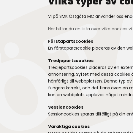
Vilka typer av c
Vi på SMK Östgöta MC använder oss enda
Här hittar du en lista över vilka cookies 
Förstapartscookies
En förstapartscookie placeras av den w
Tredjepartscookies
Tredjepartscookies placeras av en extern
annonsering. Syftet med dessa cookies är
hänförligt till webbplatsen. Denna typ a
fungera korrekt, och det finns även en m
kan en webbplats upplevas något mindre 
Sessioncookies
Sessioncookies sparas tillfälligt på din
Varaktiga cookies